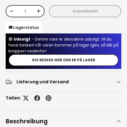
Anzahl
Ausverkauft
Menge verringern
Menge erhöhen
🚚 Lagerstatus
🔴
Udsolgt
- Denne vare er desværre udsolgt. Vil du
have besked når varen kommer på lager igen, så klik på
knappen nedenfor!
GIV BESKED NÅR DEN ER PÅ LAGER
Lieferung und Versand
Teilen:
Beschreibung