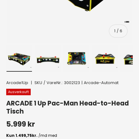
von
1
/
6
Bild 1 in Galerieansicht laden
Bild 2 in Galerieansicht laden
Bild 3 in Galerieansicht lad
Bild 4 in Galer
Bi
Arcade1Up
|
SKU / VareNr.:
3002123
|
Arcade-Automat
Ausverkauft
ARCADE 1 Up Pac-Man Head-to-Head
Tisch
Normaler Preis
5.999 kr