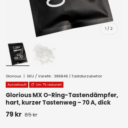
von
1
/
2
Bild 1 in Galerieansicht laden
Bild 2 in Galerieansicht laden
Glorious
|
SKU / VareNr.:
386846
|
Tastaturzubehör
Ausverkauft
Um 7% reduziert
Glorious MX O-Ring-Tastendämpfer,
hart, kurzer Tastenweg – 70 A, dick
Normaler Preis
Verkaufspreis
79 kr
85 kr