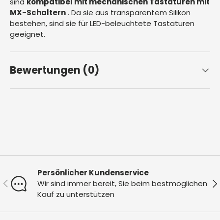
sind
kompatibel mit mechanischen Tastaturen mit
MX-Schaltern
.
Da sie aus transparentem Silikon
bestehen, sind sie für LED-beleuchtete Tastaturen
geeignet.
Bewertungen (0)
Persönlicher Kundenservice
Vorherige
Nä
Wir sind immer bereit, Sie beim bestmöglichen
Kauf zu unterstützen