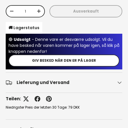
Anzahl
Ausverkauft
Menge verringern
Menge erhöhen
🚚 Lagerstatus
🔴
Udsolgt
- Denne vare er desværre udsolgt. Vil du
have besked når varen kommer på lager igen, så klik på
knappen nedenfor!
GIV BESKED NÅR DEN ER PÅ LAGER
Lieferung und Versand
Teilen:
Niedrigster Preis der letzten 30 Tage:
79 DKK