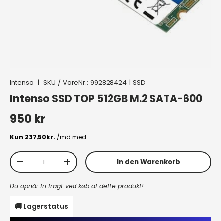
Intenso
|
SKU / VareNr.:
992828424
|
SSD
Intenso SSD TOP 512GB M.2 SATA-600
Normaler Preis
950 kr
Anzahl
In den Warenkorb
Menge verringern
Menge erhöhen
Du opnår fri fragt ved køb af dette produkt!
🚚 Lagerstatus