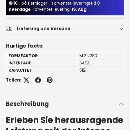
🟠 10+ på fjernlager - Forventet leveringstid
8
hverdage
. Forventet levering:
19. Aug
Lieferung und Versand
Hurtige facts:
FORMFAKTOR
M.2 2280
INTERFACE
SATA
KAPACITET
512
Teilen:
Beschreibung
Erleben Sie herausragende