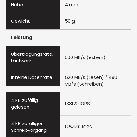
Höhe
4 mm
Gewicht
50 g
Leistung
Übertragungsrate,
600 MB/s (extern)
Laufwerk
Interne Datenrate
520 MB/s (Lesen) / 490
MB/s (Schreiben)
4 KB zufällig
133120 IOPS
gelesen
4 KB zufälliger
125440 IOPS
Schreibvorgang