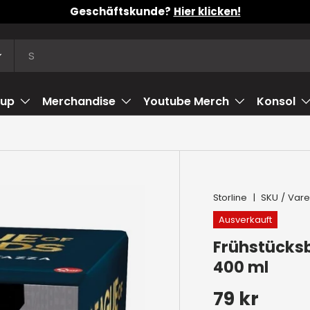
Geschäftskunde?
Hier klicken!
tup
Merchandise
Youtube Merch
Konsol
Storline
|
SKU / Vare
Ausverkauft
Frühstücksb
400 ml
Normaler 
79 kr