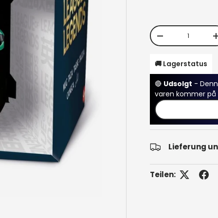
Anzahl
Menge verringer
🚚 Lagerstatus
🔴
Udsolgt
- Denne
varen kommer på l
Lieferung u
Teilen: