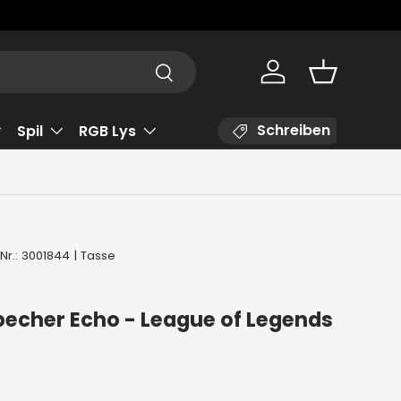
Suchen
Konto
Einkaufsko
Schreiben
Spil
RGB Lys
Nr.:
3001844
|
Tasse
echer Echo - League of Legends
Preis