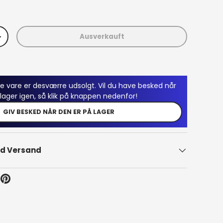
Ausverkauft
n
Menge erhöhen
 vare er desværre udsolgt. Vil du have besked når
ager igen, så klik på knappen nedenfor!
GIV BESKED NÅR DEN ER PÅ LAGER
nd Versand