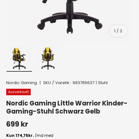
von
1
/
2
Bild 1 in Galerieansicht laden
Bild 2 in Galerieansicht laden
Nordic Gaming
|
SKU / VareNr.:
993765637
|
Stuhl
Ausverkauft
Nordic Gaming Little Warrior Kinder-
Gaming-Stuhl Schwarz Gelb
Normaler Preis
699 kr