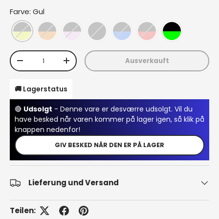
Farve: Gul
Anzahl
Ausverkauft
Menge verringern
Menge erhöhen
🚚 Lagerstatus
🔴
Udsolgt
- Denne vare er desværre udsolgt. Vil du
have besked når varen kommer på lager igen, så klik på
knappen nedenfor!
GIV BESKED NÅR DEN ER PÅ LAGER
Lieferung und Versand
Teilen: