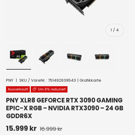
von
1
/
4
Bild 1 in Galerieansicht laden
Bild 2 in Galerieansicht laden
Bild 3 in Galerieansicht lad
Bild 4 in Galer
PNY
|
SKU / VareNr.:
751492639543
|
Grafikkarte
Ausverkauft
Um 6% reduziert
PNY XLR8 GEFORCE RTX 3090 GAMING
EPIC-X RGB – NVIDIA RTX3090 – 24 GB
GDDR6X
Normaler Preis
Verkaufspreis
15.999 kr
16.999 kr