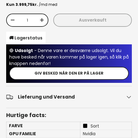
Anzahl
Ausverkauft
Menge verringern
Menge erhöhen
🚚 Lagerstatus
🔴
Udsolgt
- Denne vare er desværre udsolgt. Vil du
have besked når varen kommer på lager igen, så klik på
knappen nedenfor!
GIV BESKED NÅR DEN ER PÅ LAGER
Lieferung und Versand
Hurtige facts:
FARVE
Sort
GPU FAMILIE
Nvidia